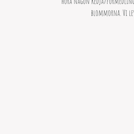
höra någon kedja/förmedlings
blommorna. Vi le