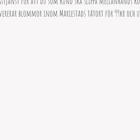
tjänst för att du som kund ska slippa mellanhands kost
vererar blommor inom Mariestads tätort för 99kr och u