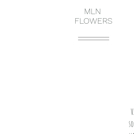
MLN
FLOWERS
V
so