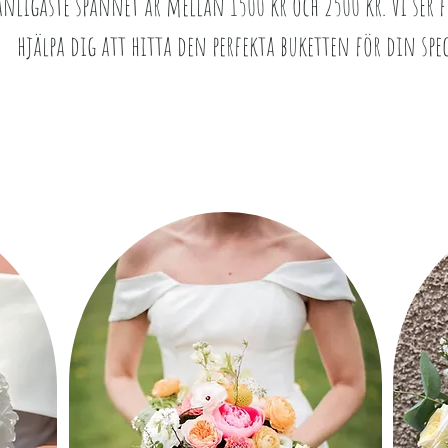
anligaste spannet är mellan 1500 kr och 2500 kr. Vi ser
hjälpa dig att hitta den perfekta buketten för din spec