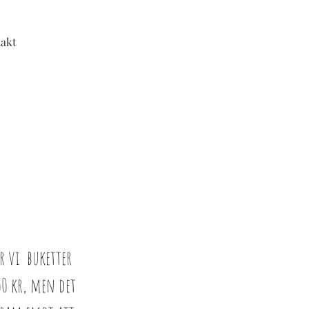
akt
r vi buketter
00 kr, men det